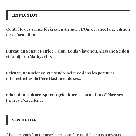
LES PLUS LUS
Contrôle des armes légères en Afrique : L’Unrec lance la 2e édition
de sa formation
Bureau du Sénat : Patrice Talon, Louis Vlavonou, Alassane Séidou
et Adidjatou Mathys élus
Science, non science et pseudo-science dans les postures
intellectuelles du Père Gaston et de ses...
Éducation, culture, sport, agriculture… : La nation célèbre ses
figures d’excellence
NEWSLETTER
Abonnez-vous à notre newsletter pour être notifié de nos nouveaux