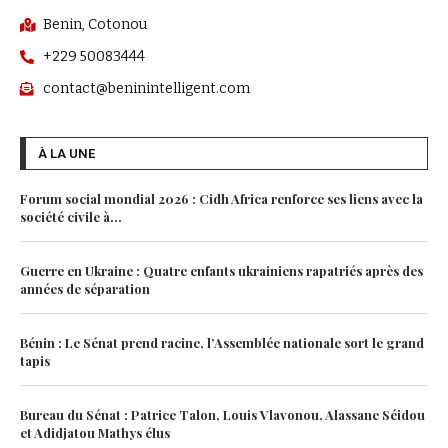
Benin, Cotonou
+229 50083444
contact@beninintelligent.com
À LA UNE
Forum social mondial 2026 : Cidh Africa renforce ses liens avec la
société civile à...
Guerre en Ukraine : Quatre enfants ukrainiens rapatriés après des
années de séparation
Bénin : Le Sénat prend racine, l’Assemblée nationale sort le grand
tapis
Bureau du Sénat : Patrice Talon, Louis Vlavonou, Alassane Séidou
et Adidjatou Mathys élus