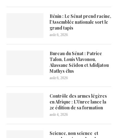
Bénin : Le Sénat prend racine,
l’Assemblée nationale sort le
grand tapis
août 6, 2026
Bureau du Sénat : Patrice
Talon, Louis Vlavonou,
Alassane Séidou et Adidjatou
Mathys élus
août 6, 2026
Contrôle des armes légères
en Afrique : L’Unrec lance la
2e édition de sa formation
août 4, 2026
Science, non science et