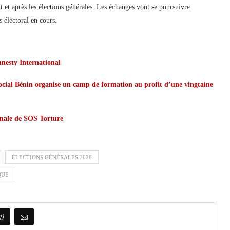
t et après les élections générales. Les échanges vont se poursuivre
 électoral en cours.
nesty International
ocial Bénin organise un camp de formation au profit d’une vingtaine
onale de SOS Torture
ÉLECTIONS GÉNÉRALES 2026
QUE