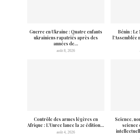
Guerre en Ukraine : Quatre enfants
Bénin : Le
ukrainiens rapatriés après des
l’Assemblée n
années de...
août 8, 2026
Contrôle des armes légères en
Science, no
Afrique : L’Unrec lance la 2e édition...
science 
intellectue
août 4, 2026