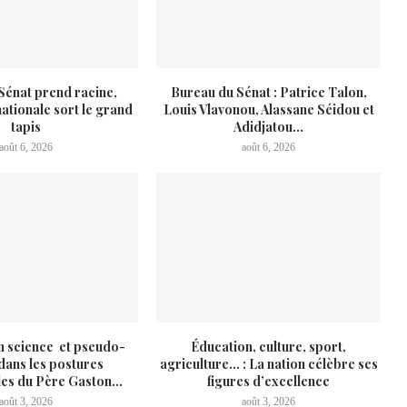
 Sénat prend racine,
Bureau du Sénat : Patrice Talon,
ationale sort le grand
Louis Vlavonou, Alassane Séidou et
tapis
Adidjatou...
août 6, 2026
août 6, 2026
n science et pseudo-
Éducation, culture, sport,
dans les postures
agriculture… : La nation célèbre ses
lles du Père Gaston...
figures d’excellence
août 3, 2026
août 3, 2026