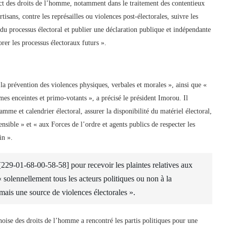
ect des droits de l’homme, notamment dans le traitement des contentieux
tisans, contre les représailles ou violences post-électorales, suivre les
 du processus électoral et publier une déclaration publique et indépendante
rer les processus électoraux futurs ».
t la prévention des violences physiques, verbales et morales », ainsi que «
mes enceintes et primo-votants », a précisé le président Imorou. Il
me et calendrier électoral, assurer la disponibilité du matériel électoral,
ensible » et « aux Forces de l’ordre et agents publics de respecter les
in ».
29-01-68-00-58-58] pour recevoir les plaintes relatives aux
 solennellement tous les acteurs politiques ou non à la
amais une source de violences électorales ».
oise des droits de l’homme a rencontré les partis politiques pour une