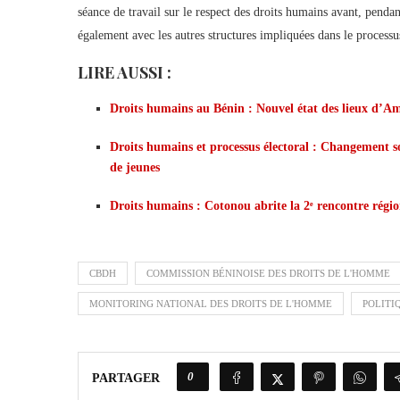
séance de travail sur le respect des droits humains avant, pendan
également avec les autres structures impliquées dans le processus
LIRE AUSSI :
Droits humains au Bénin : Nouvel état des lieux d’Am
Droits humains et processus électoral : Changement s
de jeunes
Droits humains : Cotonou abrite la 2ᵉ rencontre régi
CBDH
COMMISSION BÉNINOISE DES DROITS DE L'HOMME
MONITORING NATIONAL DES DROITS DE L'HOMME
POLITI
0
PARTAGER