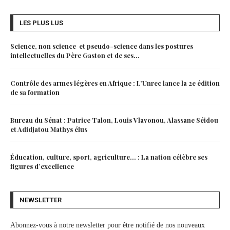
LES PLUS LUS
Science, non science et pseudo-science dans les postures
intellectuelles du Père Gaston et de ses...
Contrôle des armes légères en Afrique : L’Unrec lance la 2e édition
de sa formation
Bureau du Sénat : Patrice Talon, Louis Vlavonou, Alassane Séidou
et Adidjatou Mathys élus
Éducation, culture, sport, agriculture… : La nation célèbre ses
figures d’excellence
NEWSLETTER
Abonnez-vous à notre newsletter pour être notifié de nos nouveaux