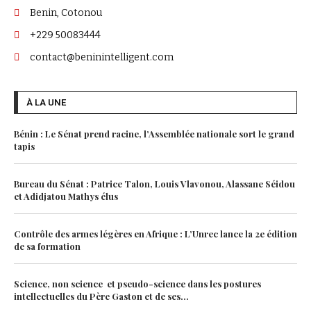
Benin, Cotonou
+229 50083444
contact@beninintelligent.com
À LA UNE
Bénin : Le Sénat prend racine, l’Assemblée nationale sort le grand
tapis
Bureau du Sénat : Patrice Talon, Louis Vlavonou, Alassane Séidou
et Adidjatou Mathys élus
Contrôle des armes légères en Afrique : L’Unrec lance la 2e édition
de sa formation
Science, non science et pseudo-science dans les postures
intellectuelles du Père Gaston et de ses...