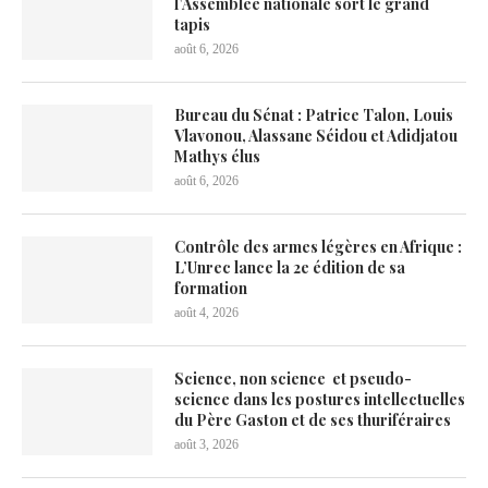
l’Assemblée nationale sort le grand
tapis
août 6, 2026
Bureau du Sénat : Patrice Talon, Louis
Vlavonou, Alassane Séidou et Adidjatou
Mathys élus
août 6, 2026
Contrôle des armes légères en Afrique :
L’Unrec lance la 2e édition de sa
formation
août 4, 2026
Science, non science et pseudo-
science dans les postures intellectuelles
du Père Gaston et de ses thuriféraires
août 3, 2026