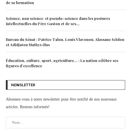
de sa formation
Science, non science et pseudo-science dans les postures
intellectuelles du Père Gaston et de ses...
Bureau du Sénat : Patrice Talon, Louis Vlavonou, Alassane Séidou
et Adidjatou Mathys élus
Éducation, culture, sport, agriculture… : La nation célèbre ses
figures d’excellence
NEWSLETTER
Abonnez-vous à notre newsletter pour être notifié de nos nouveaux
articles. Restons informés!