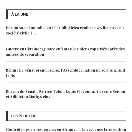
À LA UNE
Forum social mondial 2026 : Cidh Africa renforce ses liens avec la
société civile à...
Guerre en Ukraine : Quatre enfants ukrainiens rapatriés après des
années de séparation
Bénin : Le Sénat prend racine, l’Assemblée nationale sort le grand
tapis
Bureau du Sénat : Patrice Talon, Louis Vlavonou, Alassane Séidou
et Adidjatou Mathys élus
LES PLUS LUS
Contrôle des armes légères en Afrique : L’Unrec lance la 2e édition