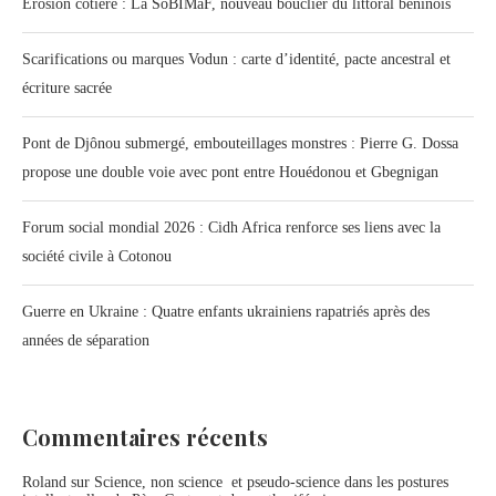
Érosion côtière : La SoBIMaF, nouveau bouclier du littoral béninois
Scarifications ou marques Vodun : carte d’identité, pacte ancestral et
écriture sacrée
Pont de Djônou submergé, embouteillages monstres : Pierre G. Dossa
propose une double voie avec pont entre Houédonou et Gbegnigan
Forum social mondial 2026 : Cidh Africa renforce ses liens avec la
société civile à Cotonou
Guerre en Ukraine : Quatre enfants ukrainiens rapatriés après des
années de séparation
Commentaires récents
Roland
sur
Science, non science et pseudo-science dans les postures