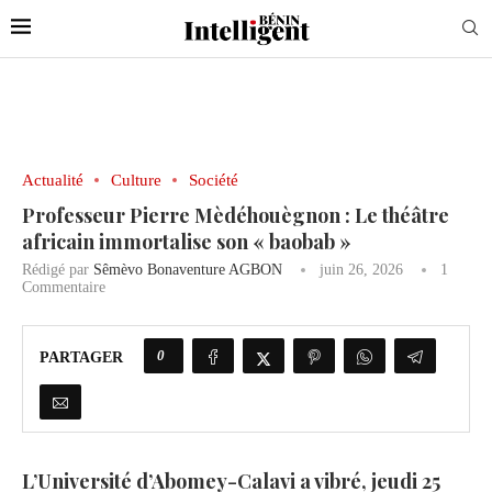
Actualité
Culture
Société
Professeur Pierre Mèdéhouègnon : Le théâtre
africain immortalise son « baobab »
Rédigé par
Sêmèvo Bonaventure AGBON
juin 26, 2026
1
Commentaire
0
PARTAGER
L’Université d’Abomey-Calavi a vibré, jeudi 25