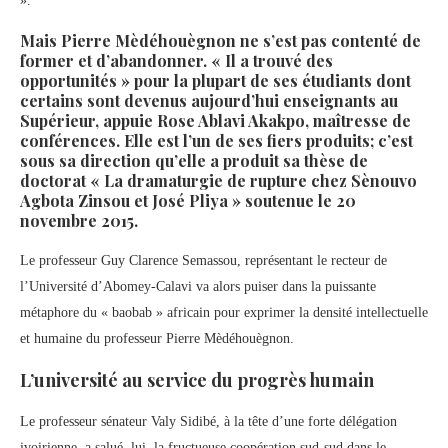
».
Mais Pierre Mèdéhouègnon ne s’est pas contenté de
former et d’abandonner. « Il a trouvé des
opportunités » pour la plupart de ses étudiants dont
certains sont devenus aujourd’hui enseignants au
Supérieur, appuie Rose Ablavi Akakpo, maîtresse de
conférences. Elle est l’un de ses fiers produits; c’est
sous sa direction qu’elle a produit sa thèse de
doctorat « La dramaturgie de rupture chez Sènouvo
Agbota Zinsou et José Pliya » soutenue le 20
novembre 2015.
Le professeur Guy Clarence Semassou, représentant le recteur de
l’Université d’Abomey-Calavi va alors puiser dans la puissante
métaphore du « baobab » africain pour exprimer la densité intellectuelle
et humaine du professeur Pierre Mèdéhouègnon.
L’université au service du progrès humain
Le professeur sénateur Valy Sidibé, à la tête d’une forte délégation
ivoirienne, a salué, lui, la fructueuse coopération sud-sud dans le