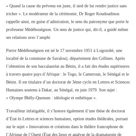
« Quand la cause du prévenu est juste, il sied de lui rendre justice sans
tricher ». Le modérateur de la cérémonie, Dr Roger Koudoadinou
rappelle ainsi, en guise d’admiration, le sens du patronyme que porte le
professeur Mèdéhouègnon. Un sens de justice qui, dit-il, a guidé même
ses relations avec l’amphi.
Pierre Mèdéhouègnon est né le 17 novembre 1951 à Logozohè, une
localité de la commune de Savalou), département des Collines. Après
l’obtention de son baccalauréat au Bénin, il a fait des études supérieures
à travers quatre pays d’Afrique : le Togo, le Cameroun, le Sénégal et le
Bénin. Il est titulaire d’un doctorat de 3ème cycle en Lettres et Sciences
Humaines soutenu à Dakar, au Sénégal, en juin 1979. Son sujet :
« Olympe Bhêly-Quenum : idéologie et esthétique ».
Travailleur infatigable, il s’honore également d’une thèse de doctorat
d’État ès Lettres et sciences humaines, option etudes théâtrales, portant
sur le sujet « Innovations et créations dans le théâtre francophone de
l’Afrique de l’Ouest (État des lieux et analyse de la dramaturgie de