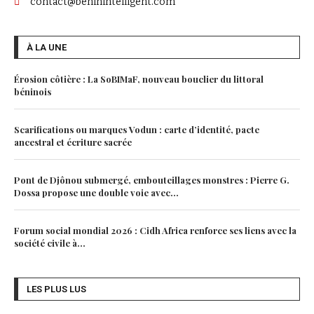
contact@beninintelligent.com
À LA UNE
Érosion côtière : La SoBIMaF, nouveau bouclier du littoral
béninois
Scarifications ou marques Vodun : carte d’identité, pacte
ancestral et écriture sacrée
Pont de Djônou submergé, embouteillages monstres : Pierre G.
Dossa propose une double voie avec...
Forum social mondial 2026 : Cidh Africa renforce ses liens avec la
société civile à...
LES PLUS LUS