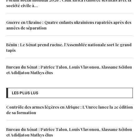
société civile à...
Guerre en Ukraine : Quatre enfants ukrainiens rapatriés après des
années de séparation
Bénin : Le Sénat prend racine, l’Assemblée nationale sort le grand
tapis
Bureau du Sénat : Patrice Talon, Louis Vlavonou, Alassane Séidou
et Adidjatou Mathys élus
LES PLUS LUS
Contrôle des armes légères en Afrique : L’Unrec lance la 2e édition
de sa formation
Bureau du Sénat : Patrice Talon, Louis Vlavonou, Alassane Séidou
et Adidjatou Mathys élus