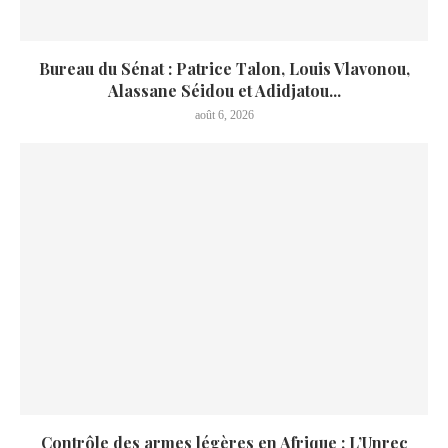
Bureau du Sénat : Patrice Talon, Louis Vlavonou,
Alassane Séidou et Adidjatou...
août 6, 2026
Contrôle des armes légères en Afrique : L’Unrec