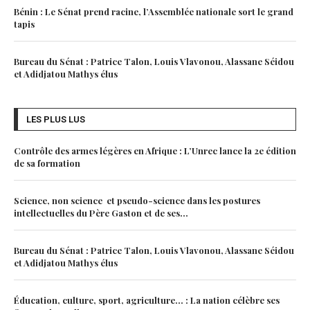
Bénin : Le Sénat prend racine, l’Assemblée nationale sort le grand
tapis
Bureau du Sénat : Patrice Talon, Louis Vlavonou, Alassane Séidou
et Adidjatou Mathys élus
LES PLUS LUS
Contrôle des armes légères en Afrique : L’Unrec lance la 2e édition
de sa formation
Science, non science et pseudo-science dans les postures
intellectuelles du Père Gaston et de ses...
Bureau du Sénat : Patrice Talon, Louis Vlavonou, Alassane Séidou
et Adidjatou Mathys élus
Éducation, culture, sport, agriculture… : La nation célèbre ses