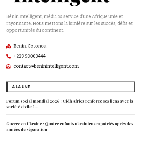
Bénin Intelligent, média au service d’une Afrique unie et
rayonnante. Nous mettons la lumière sur les succès, défis et
opportunités du continent.
Benin, Cotonou
+229 50083444
contact@beninintelligent.com
À LA UNE
Forum social mondial 2026 : Cidh Africa renforce ses liens avec la
société civile à...
Guerre en Ukraine : Quatre enfants ukrainiens rapatriés après des
années de séparation