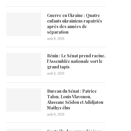
Guerre en Ukraine : Quatre
enfants ukrainiens rapatriés
après des années de
séparation
août 8, 2026
Bénin : Le Sénat prend racine,
l’Assemblée nationale sort le
grand tapis
août 6, 2026
Bureau du Sénat : Patrice
Talon, Louis Vlavonou,
Alassane Séidou et Adidjatou
Mathys élus
août 6, 2026