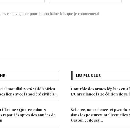
ns ce navigateur pour la prochaine fois que je commenterai.
UNE
LES PLUS LUS
ial mondial 2026 : Cidh Africa
Contrôle des armes légères en Af
es liens avec la société civile à...
L’Unrec lance la 2e édition de sa
 Ukraine : Quatre enfants
Science, non science et pseudo-
s rapatriés après des années de
dans les postures intellectuelles
on
Gaston et de ses...