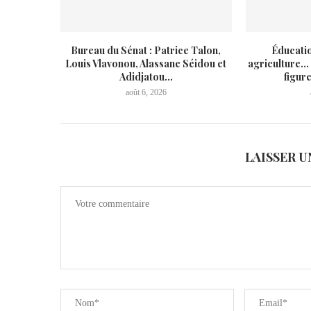
Bureau du Sénat : Patrice Talon,
Éducatio
Louis Vlavonou, Alassane Séidou et
agriculture… 
Adidjatou...
figur
août 6, 2026
LAISSER 