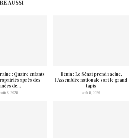
IRE AUSSI
raine : Quatre enfants
Bénin : Le Sénat prend racine,
 rapatriés après des
l’Assemblée nationale sort le grand
nnées de...
tapis
août 8, 2026
août 6, 2026