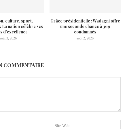
n, culture, sport,
Grâce présidentielle : Wadagni offre
: La nation célèbre ses
une seconde chance à 369
es d’excellence
condamnés
août 3, 2026
août 2, 2026
UN COMMENTAIRE