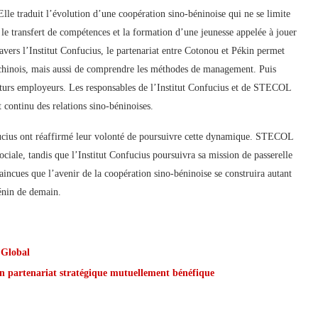
lle traduit l’évolution d’une coopération sino-béninoise qui ne se limite
 le transfert de compétences et la formation d’une jeunesse appelée à jouer
avers l’Institut Confucius, le partenariat entre Cotonou et Pékin permet
 chinois, mais aussi de comprendre les méthodes de management. Puis
futurs employeurs. Les responsables de l’Institut Confucius et de STECOL
t continu des relations sino-béninoises.
ucius ont réaffirmé leur volonté de poursuivre cette dynamique. STECOL
ciale, tandis que l’Institut Confucius poursuivra sa mission de passerelle
vaincues que l’avenir de la coopération sino-béninoise se construira autant
Bénin de demain.
 Global
un partenariat stratégique mutuellement bénéfique