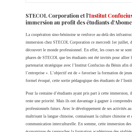
STECOL Corporation et l’
Institut Confuciu
immersion au profit des étudiants d’Abome
La coopération sino-béninoise se renforce au-delà des infrastruc
immersion chez STECOL Corporation ce mercredi 1er juillet, de
découvert le monde professionnel. En effet, les cours ne se sont 
phares de STECOL que les étudiants ont été invités pour allier la 
partenariat stratégique avec l’Institut Confucius du Bénin afin
l’entreprise ». L’objectif est de « favoriser la formation de j
formel évoqué, cette sortie pédagogique des étudiants de l’Insti
Pour la centaine d’étudiants ayant pris part à cette immersion, i
reste une priorité. Mais ils ont davantage à gagner à comprendr
professionnels futurs. Avec le développement de ses activités
maîtrisant la langue chinoise, connaissant la culture chinoise e
communication interculturelle. En somme, cette immersion des e
économique de rapprocher la formation académique des réalités d