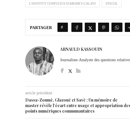
L'INSTITUT CONFUCIUS D'ABOMEY-CALAVI
STECOL
0
PARTAGER
ARNAULD KASSOUIN
Journaliste-Analyste des questions relatives
article précédent
Dassa-Zoumè, Glazoué et Savè : Un mémoire de
master révèle l’écart entre usage et appropriation de
points numériques communautaires