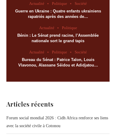
Actualité
Politique
Société
Guerre en Ukraine : Quatre enfants ukrainiens
rapatriés après des années de…
Actualité
Politique
Bénin : Le Sénat prend racine, l’Assemblée
nationale sort le grand tapis
Actualité
Politique
Société
Bureau du Sénat : Patrice Talon, Louis
Vlavonou, Alassane Séidou et Adidjatou…
Articles récents
Forum social mondial 2026 : Cidh Africa renforce ses liens
avec la société civile à Cotonou