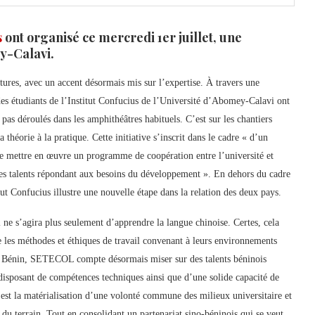
s
ont organisé ce mercredi 1er juillet, une
y-Calavi.
tures, avec un accent désormais mis sur l’expertise. À travers une
s étudiants de l’Institut Confucius de l’Université d’Abomey-Calavi ont
pas déroulés dans les amphithéâtres habituels. C’est sur les chantiers
théorie à la pratique. Cette initiative s’inscrit dans le cadre « d’un
 de mettre en œuvre un programme de coopération entre l’université et
eunes talents répondant aux besoins du développement ». En dehors du cadre
tut Confucius illustre une nouvelle étape dans la relation des deux pays.
l ne s’agira plus seulement d’apprendre la langue chinoise. Certes, cela
e les méthodes et éthiques de travail convenant à leurs environnements
 au Bénin, SETECOL compte désormais miser sur des talents béninois
t disposant de compétences techniques ainsi que d’une solide capacité de
st la matérialisation d’une volonté commune des milieux universitaire et
u terrain. Tout en consolidant un partenariat sino-béninois qui se veut