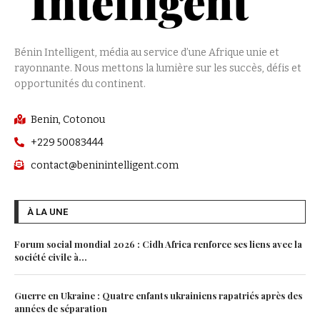
Bénin Intelligent, média au service d’une Afrique unie et
rayonnante. Nous mettons la lumière sur les succès, défis et
opportunités du continent.
Benin, Cotonou
+229 50083444
contact@beninintelligent.com
À LA UNE
Forum social mondial 2026 : Cidh Africa renforce ses liens avec la
société civile à...
Guerre en Ukraine : Quatre enfants ukrainiens rapatriés après des
années de séparation