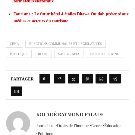
formateurs électoraux
Tourisme : Le futur hôtel 4 étoiles Dhawa Ouidah présenté aux
médias et acteurs du tourisme
CENA
ÉLECTIONS COMMUNALES ET LÉGISLATIVES
POLITIQUE
RIARC
SACCA LAFIA
UNION AFRICAINE
0
PARTAGER
KOLADÉ RAYMOND FALADE
Journaliste •Droits de l'homme •Genre •Éducation
•Politique