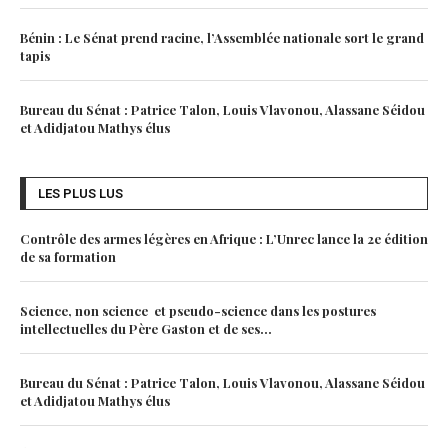
Bénin : Le Sénat prend racine, l’Assemblée nationale sort le grand
tapis
Bureau du Sénat : Patrice Talon, Louis Vlavonou, Alassane Séidou
et Adidjatou Mathys élus
LES PLUS LUS
Contrôle des armes légères en Afrique : L’Unrec lance la 2e édition
de sa formation
Science, non science et pseudo-science dans les postures
intellectuelles du Père Gaston et de ses...
Bureau du Sénat : Patrice Talon, Louis Vlavonou, Alassane Séidou
et Adidjatou Mathys élus