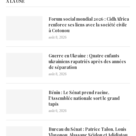
À LA UNE
Forum social mondial 2026 : Cidh Africa
renforce ses liens avec la société civile
à Cotonou
août 8, 2026
Guerre en Ukraine : Quatre enfants
ukrainiens rapatriés après des années
de séparation
août 8, 2026
Bénin : Le Sénat prend racine,
l’Assemblée nationale sort le grand
tapis
août 6, 2026
Bureau du Sénat : Patrice Talon, Louis
Vlavonou, Alassane Séidou et Adidjatou