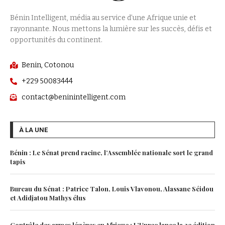
Bénin Intelligent, média au service d’une Afrique unie et
rayonnante. Nous mettons la lumière sur les succès, défis et
opportunités du continent.
Benin, Cotonou
+229 50083444
contact@beninintelligent.com
À LA UNE
Bénin : Le Sénat prend racine, l’Assemblée nationale sort le grand
tapis
Bureau du Sénat : Patrice Talon, Louis Vlavonou, Alassane Séidou
et Adidjatou Mathys élus
Contrôle des armes légères en Afrique : L’Unrec lance la 2e édition