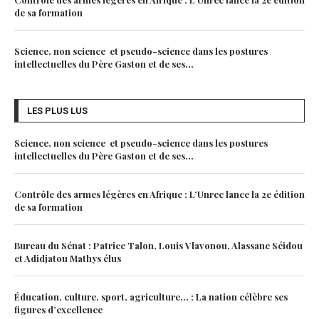
de sa formation
Science, non science et pseudo-science dans les postures
intellectuelles du Père Gaston et de ses...
LES PLUS LUS
Science, non science et pseudo-science dans les postures
intellectuelles du Père Gaston et de ses...
Contrôle des armes légères en Afrique : L’Unrec lance la 2e édition
de sa formation
Bureau du Sénat : Patrice Talon, Louis Vlavonou, Alassane Séidou
et Adidjatou Mathys élus
Éducation, culture, sport, agriculture… : La nation célèbre ses
figures d’excellence