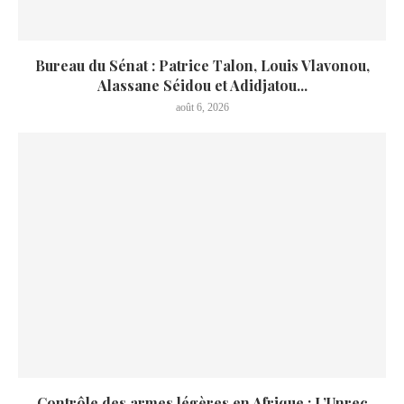
Bureau du Sénat : Patrice Talon, Louis Vlavonou,
Alassane Séidou et Adidjatou...
août 6, 2026
Contrôle des armes légères en Afrique : L’Unrec