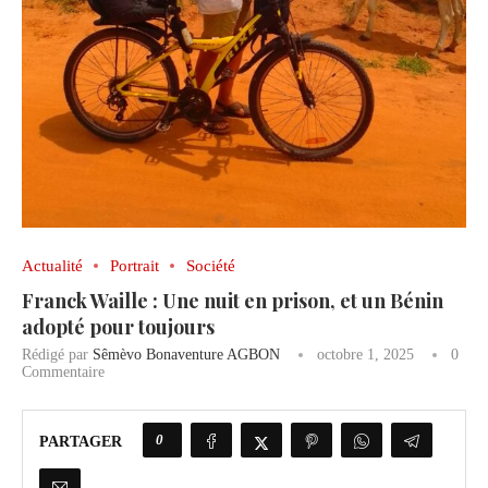
Actualité
Portrait
Société
Franck Waille : Une nuit en prison, et un Bénin
adopté pour toujours
Rédigé par
Sêmèvo Bonaventure AGBON
octobre 1, 2025
0
Commentaire
0
PARTAGER