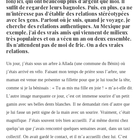
fon) ici, qui ont beaucoup plus d’argent que moi. Il
suffit de regarder leurs bagnoles. Puis, en plus, ça ne
m’intéresse pas d’établir des relations stéréotypées
avec les gens. Partout où je suis, quand je voyage, je
cherche des relations authentiques. Au Mexique par
exemple, j’ai des vrais amis qui viennent de milieux
très populaires et on a vécu un an ou deux ensemble.
Ils n’attendent pas de moi de fric. On a des vraies
relations.
Un jour, j’étais sous un arbre à Allada (une commune du Bénin) où
j’étais arrivé en vélo. Faisant mon temps de prière sous l’arbre, une
maman est venue me présenter sa fillette pour que je lui touche la tête,
comme si je la bénissais : « Tu as mis ma fille en joie ! » m’a-t-elle dit.
L’autre image marquante ce jour, c’est cet immense sourire d’un petit
gamin avec ses belles dents blanches. Il ne demandait rien d’autre que
je lui fasse un petit signe de la main avec un sourire. Vraiment, c’était
magnifique. J’étais souvent très bien accueilli. J’ai même dormi chez
quelqu’un que j’avais rencontré quelques semaines avant, dans un taxi
collectif. On avait gardé le contact, et il m’a accueilli chez lui. C’est