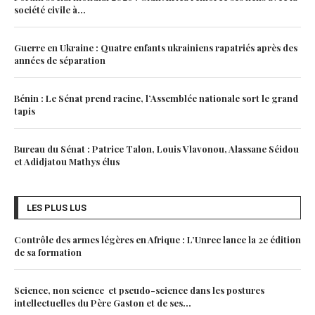
société civile à...
Guerre en Ukraine : Quatre enfants ukrainiens rapatriés après des
années de séparation
Bénin : Le Sénat prend racine, l’Assemblée nationale sort le grand
tapis
Bureau du Sénat : Patrice Talon, Louis Vlavonou, Alassane Séidou
et Adidjatou Mathys élus
LES PLUS LUS
Contrôle des armes légères en Afrique : L’Unrec lance la 2e édition
de sa formation
Science, non science et pseudo-science dans les postures
intellectuelles du Père Gaston et de ses...