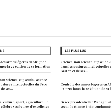
UNE
LES PLUS LUS
des armes légères en Afrique :
Science, non science et pseudo-
ance la 2e édition de sa formation
dans les postures intellectuelles
Gaston et de ses...
non science et pseudo-science
postures intellectuelles du Père
Contrôle des armes légères en Af
de ses...
L’Unrec lance la 2e édition de sa
, culture, sport, agriculture… :
Grâce présidentielle : Wadagni o
 célèbre ses figures d’excellence
seconde chance à 369 condamné