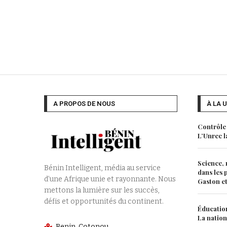
A PROPOS DE NOUS
À LA 
Contrôle 
L’Unrec l
Science, 
Bénin Intelligent, média au service
dans les 
d’une Afrique unie et rayonnante. Nous
Gaston et 
mettons la lumière sur les succès,
défis et opportunités du continent.
Éducation
La nation
Benin, Cotonou