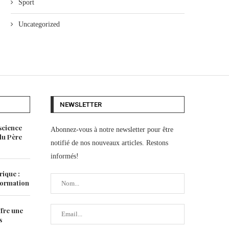
Sport
Uncategorized
NEWSLETTER
science
Abonnez-vous à notre newsletter pour être
 du Père
notifié de nos nouveaux articles. Restons
informés!
rique :
 formation
ffre une
s