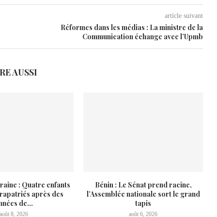
article suivant
Réformes dans les médias : La ministre de la
Communication échange avec l’Upmb
IRE AUSSI
raine : Quatre enfants
Bénin : Le Sénat prend racine,
 rapatriés après des
l’Assemblée nationale sort le grand
nnées de...
tapis
août 8, 2026
août 6, 2026