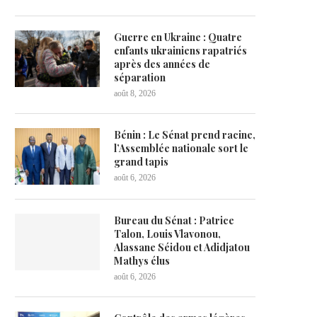
Guerre en Ukraine : Quatre
enfants ukrainiens rapatriés
après des années de
séparation
août 8, 2026
Bénin : Le Sénat prend racine,
l’Assemblée nationale sort le
grand tapis
août 6, 2026
Bureau du Sénat : Patrice
Talon, Louis Vlavonou,
Alassane Séidou et Adidjatou
Mathys élus
août 6, 2026