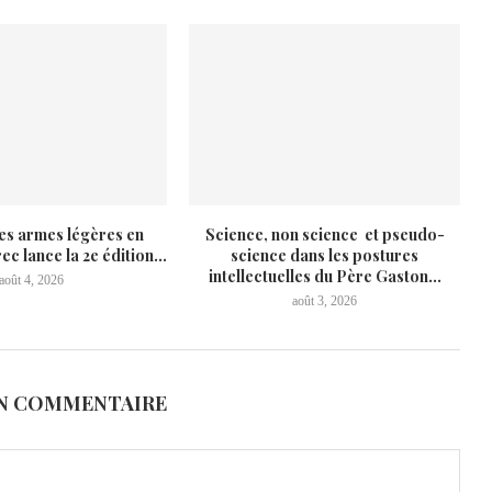
es armes légères en
Science, non science et pseudo-
ec lance la 2e édition...
science dans les postures
intellectuelles du Père Gaston...
août 4, 2026
août 3, 2026
UN COMMENTAIRE