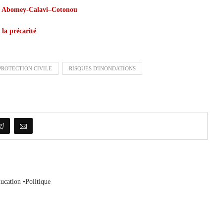
axe Abomey-Calavi–Cotonou
la précarité
PROTECTION CIVILE
RISQUES D'INONDATIONS
ucation •Politique