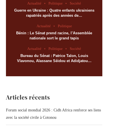
Actualité
Politique
Société
Guerre en Ukraine : Quatre enfants ukrainiens
rapatriés après des années de…
Actualité
Politique
Bénin : Le Sénat prend racine, l’Assemblée
nationale sort le grand tapis
Actualité
Politique
Société
Bureau du Sénat : Patrice Talon, Louis
Vlavonou, Alassane Séidou et Adidjatou…
Articles récents
Forum social mondial 2026 : Cidh Africa renforce ses liens
avec la société civile à Cotonou