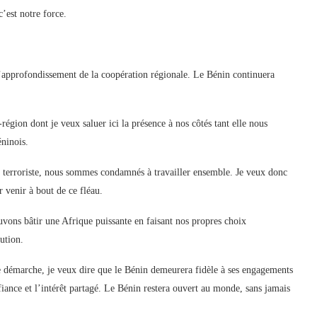
c’est notre force.
l’approfondissement de la coopération régionale. Le Bénin continuera
région dont je veux saluer ici la présence à nos côtés tant elle nous
éninois.
l terroriste, nous sommes condamnés à travailler ensemble. Je veux donc
r venir à bout de ce fléau.
vons bâtir une Afrique puissante en faisant nos propres choix
cution.
te démarche, je veux dire que le Bénin demeurera fidèle à ses engagements
nfiance et l’intérêt partagé. Le Bénin restera ouvert au monde, sans jamais