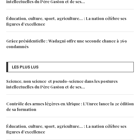
intellectuelles du Père Gaston et de ses...
Éducation, culture, sport, agriculture… : La nation célèbre ses
figures d’excellence
Grâce présidentielle : Wadagni offre une seconde chance à 369
condamnés
LES PLUS LUS
Science, non science et pseudo-science dans les postures
intellectuelles du Père Gaston et de ses...
Contrôle des armes légères en Afrique : L’Unrec lance la 2e édition
de sa formation
Éducation, culture, sport, agriculture… : La nation célèbre ses
figures d’excellence