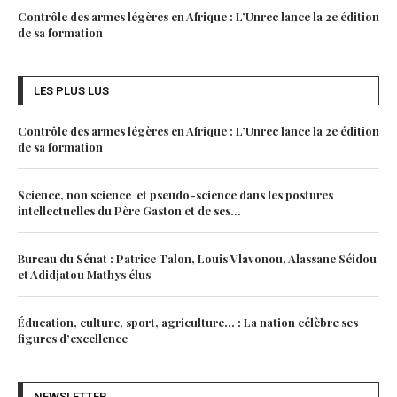
Contrôle des armes légères en Afrique : L’Unrec lance la 2e édition
de sa formation
LES PLUS LUS
Contrôle des armes légères en Afrique : L’Unrec lance la 2e édition
de sa formation
Science, non science et pseudo-science dans les postures
intellectuelles du Père Gaston et de ses...
Bureau du Sénat : Patrice Talon, Louis Vlavonou, Alassane Séidou
et Adidjatou Mathys élus
Éducation, culture, sport, agriculture… : La nation célèbre ses
figures d’excellence
NEWSLETTER