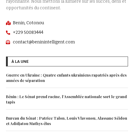
rayonnante. Nous mettons la lumière sur les succès, défis et
opportunités du continent.
Benin, Cotonou
+229 50083444
contact@beninintelligent.com
À LA UNE
Guerre en Ukraine : Quatre enfants ukrainiens rapatriés après des
années de séparation
Bénin : Le Sénat prend racine, l’Assemblée nationale sort le grand
tapis
Bureau du Sénat : Patrice Talon, Louis Vlavonou, Alassane Séidou
et Adidjatou Mathys élus