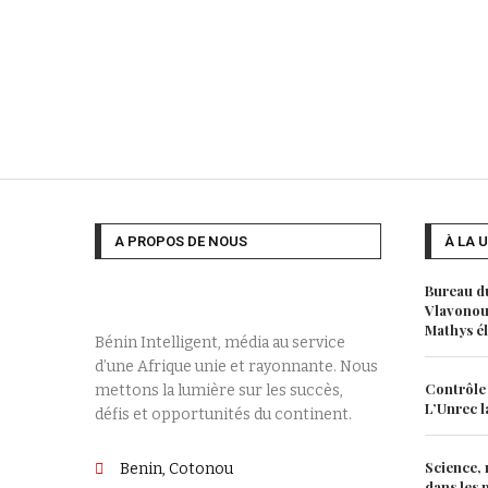
A PROPOS DE NOUS
À LA 
Bureau du
Vlavonou,
Mathys é
Bénin Intelligent, média au service
d’une Afrique unie et rayonnante. Nous
Contrôle 
mettons la lumière sur les succès,
L’Unrec l
défis et opportunités du continent.
Science, 
Benin, Cotonou
dans les 