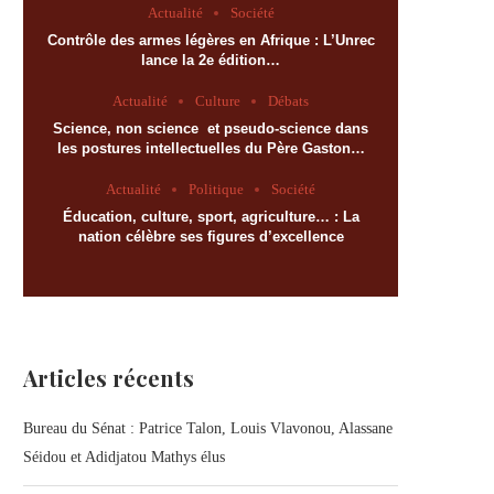
Actualité
Société
Contrôle des armes légères en Afrique : L’Unrec
lance la 2e édition…
Actualité
Culture
Débats
Science, non science et pseudo-science dans
les postures intellectuelles du Père Gaston…
Actualité
Politique
Société
Éducation, culture, sport, agriculture… : La
nation célèbre ses figures d’excellence
Articles récents
Bureau du Sénat : Patrice Talon, Louis Vlavonou, Alassane
Séidou et Adidjatou Mathys élus