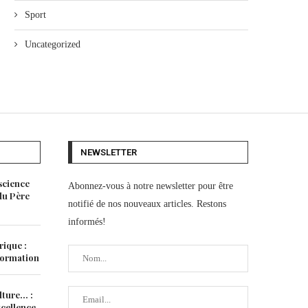
Sport
Uncategorized
NEWSLETTER
science
Abonnez-vous à notre newsletter pour être
 du Père
notifié de nos nouveaux articles. Restons
informés!
rique :
 formation
lture… :
xcellence