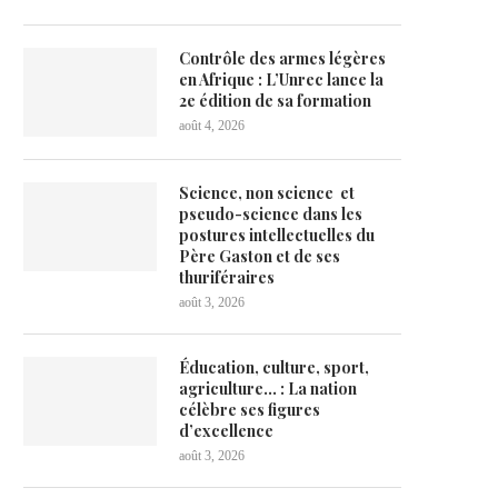
Contrôle des armes légères
en Afrique : L’Unrec lance la
2e édition de sa formation
août 4, 2026
Science, non science et
pseudo-science dans les
postures intellectuelles du
Père Gaston et de ses
thuriféraires
août 3, 2026
Éducation, culture, sport,
agriculture… : La nation
célèbre ses figures
d’excellence
août 3, 2026