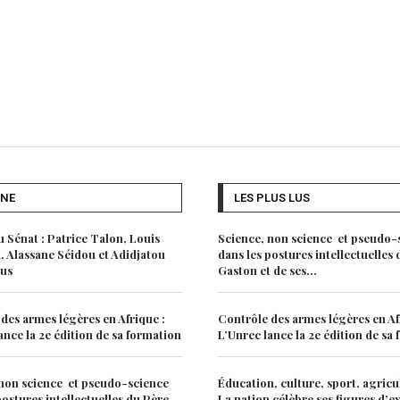
UNE
LES PLUS LUS
 Sénat : Patrice Talon, Louis
Science, non science et pseudo-
 Alassane Séidou et Adidjatou
dans les postures intellectuelles
lus
Gaston et de ses...
des armes légères en Afrique :
Contrôle des armes légères en Af
ance la 2e édition de sa formation
L’Unrec lance la 2e édition de sa
non science et pseudo-science
Éducation, culture, sport, agricu
postures intellectuelles du Père
La nation célèbre ses figures d’e