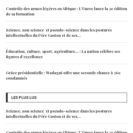
Contrôle des armes légères en Afrique : L’Unrec lance la 2e édition
de sa formation
Science, non science et pseudo-science dans les postures
intellectuelles du Père Gaston et de ses...
Éducation, culture, sport, agriculture… : La nation célèbre ses
figures d’excellence
Grâce présidentielle : Wadagni offre une seconde chance à 369
condamnés
LES PLUS LUS
Science, non science et pseudo-science dans les postures
intellectuelles du Père Gaston et de ses...
Contrôle des armes légères en Afrique : L’Unrec lance la 2e édition