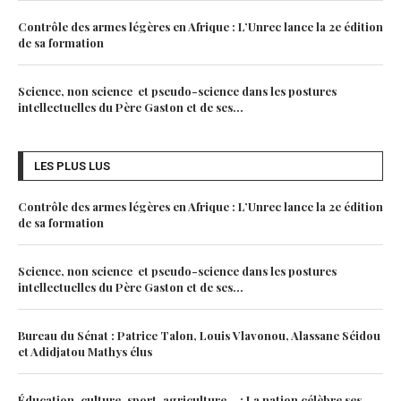
Contrôle des armes légères en Afrique : L’Unrec lance la 2e édition
de sa formation
Science, non science et pseudo-science dans les postures
intellectuelles du Père Gaston et de ses...
LES PLUS LUS
Contrôle des armes légères en Afrique : L’Unrec lance la 2e édition
de sa formation
Science, non science et pseudo-science dans les postures
intellectuelles du Père Gaston et de ses...
Bureau du Sénat : Patrice Talon, Louis Vlavonou, Alassane Séidou
et Adidjatou Mathys élus
Éducation, culture, sport, agriculture… : La nation célèbre ses