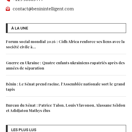
contact@beninintelligent.com
À LA UNE
Forum social mondial 2026 : Cidh Africa renforce ses liens avec la
société civile à...
Guerre en Ukraine : Quatre enfants ukrainiens rapatriés après des
années de séparation
Bénin : Le Sénat prend racine, l’Assemblée nationale sort le grand
tapis
Bureau du Sénat : Patrice Talon, Louis Vlavonou, Alassane Séidou
et Adidjatou Mathys élus
LES PLUS LUS