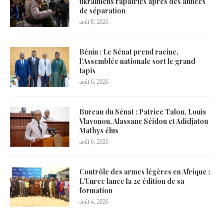
ukrainiens rapatriés après des années
de séparation
août 8, 2026
Bénin : Le Sénat prend racine,
l’Assemblée nationale sort le grand
tapis
août 6, 2026
Bureau du Sénat : Patrice Talon, Louis
Vlavonou, Alassane Séidou et Adidjatou
Mathys élus
août 6, 2026
Contrôle des armes légères en Afrique :
L’Unrec lance la 2e édition de sa
formation
août 4, 2026