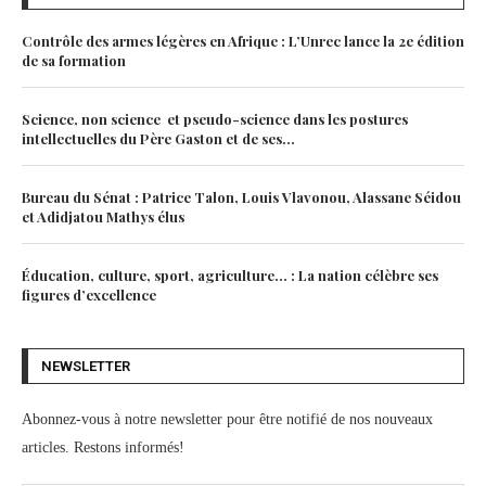
Contrôle des armes légères en Afrique : L’Unrec lance la 2e édition
de sa formation
Science, non science et pseudo-science dans les postures
intellectuelles du Père Gaston et de ses...
Bureau du Sénat : Patrice Talon, Louis Vlavonou, Alassane Séidou
et Adidjatou Mathys élus
Éducation, culture, sport, agriculture… : La nation célèbre ses
figures d’excellence
NEWSLETTER
Abonnez-vous à notre newsletter pour être notifié de nos nouveaux
articles. Restons informés!