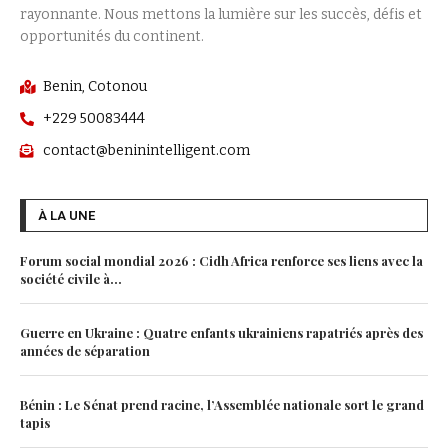
rayonnante. Nous mettons la lumière sur les succès, défis et
opportunités du continent.
Benin, Cotonou
+229 50083444
contact@beninintelligent.com
À LA UNE
Forum social mondial 2026 : Cidh Africa renforce ses liens avec la
société civile à...
Guerre en Ukraine : Quatre enfants ukrainiens rapatriés après des
années de séparation
Bénin : Le Sénat prend racine, l’Assemblée nationale sort le grand
tapis