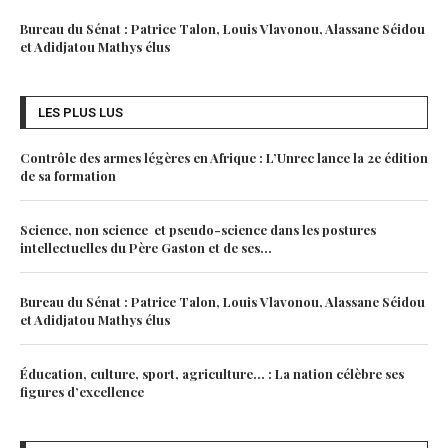
Bureau du Sénat : Patrice Talon, Louis Vlavonou, Alassane Séidou
et Adidjatou Mathys élus
LES PLUS LUS
Contrôle des armes légères en Afrique : L’Unrec lance la 2e édition
de sa formation
Science, non science et pseudo-science dans les postures
intellectuelles du Père Gaston et de ses...
Bureau du Sénat : Patrice Talon, Louis Vlavonou, Alassane Séidou
et Adidjatou Mathys élus
Éducation, culture, sport, agriculture… : La nation célèbre ses
figures d’excellence