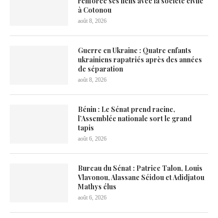
renforce ses liens avec la société civile
à Cotonou
août 8, 2026
Guerre en Ukraine : Quatre enfants
ukrainiens rapatriés après des années
de séparation
août 8, 2026
Bénin : Le Sénat prend racine,
l’Assemblée nationale sort le grand
tapis
août 6, 2026
Bureau du Sénat : Patrice Talon, Louis
Vlavonou, Alassane Séidou et Adidjatou
Mathys élus
août 6, 2026