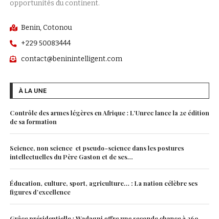
opportunités du continent.
Benin, Cotonou
+229 50083444
contact@beninintelligent.com
À LA UNE
Contrôle des armes légères en Afrique : L’Unrec lance la 2e édition
de sa formation
Science, non science et pseudo-science dans les postures
intellectuelles du Père Gaston et de ses...
Éducation, culture, sport, agriculture… : La nation célèbre ses
figures d’excellence
Grâce présidentielle : Wadagni offre une seconde chance à 369