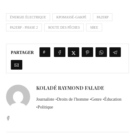
ÉNERGIE ÉLECTRIQUE
KPOMASSÈ-GAKPÉ
PA2ERP
PA2ERP - PHASE 2
ROUTE DES PÊCHES
SBEE
0
PARTAGER
KOLADÉ RAYMOND FALADE
Journaliste •Droits de l'homme •Genre •Éducation
•Politique