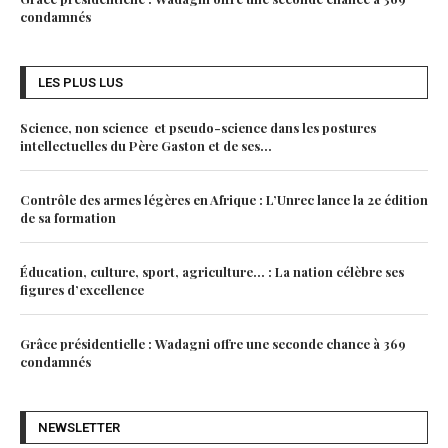
condamnés
LES PLUS LUS
Science, non science et pseudo-science dans les postures
intellectuelles du Père Gaston et de ses...
Contrôle des armes légères en Afrique : L’Unrec lance la 2e édition
de sa formation
Éducation, culture, sport, agriculture… : La nation célèbre ses
figures d’excellence
Grâce présidentielle : Wadagni offre une seconde chance à 369
condamnés
NEWSLETTER