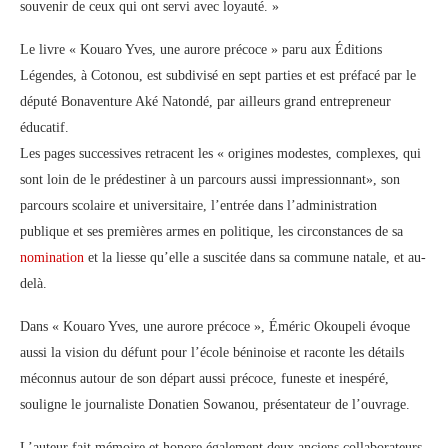
souvenir de ceux qui ont servi avec loyauté. »
Le livre « Kouaro Yves, une aurore précoce » paru aux Éditions
Légendes, à Cotonou, est subdivisé en sept parties et est préfacé par le
député Bonaventure Aké Natondé, par ailleurs grand entrepreneur
éducatif.
Les pages successives retracent les « origines modestes, complexes, qui
sont loin de le prédestiner à un parcours aussi impressionnant», son
parcours scolaire et universitaire, l’entrée dans l’administration
publique et ses premières armes en politique, les circonstances de sa
nomination
et la liesse qu’elle a suscitée dans sa commune natale, et au-
delà.
Dans « Kouaro Yves, une aurore précoce », Éméric Okoupeli évoque
aussi la vision du défunt pour l’école béninoise et raconte les détails
méconnus autour de son départ aussi précoce, funeste et inespéré,
souligne le journaliste Donatien Sowanou, présentateur de l’ouvrage.
L’auteur fait mémoire et honore également deux anciens collaborateurs