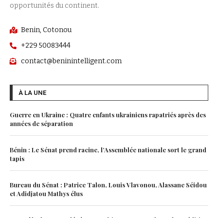
opportunités du continent.
Benin, Cotonou
+229 50083444
contact@beninintelligent.com
À LA UNE
Guerre en Ukraine : Quatre enfants ukrainiens rapatriés après des
années de séparation
Bénin : Le Sénat prend racine, l’Assemblée nationale sort le grand
tapis
Bureau du Sénat : Patrice Talon, Louis Vlavonou, Alassane Séidou
et Adidjatou Mathys élus