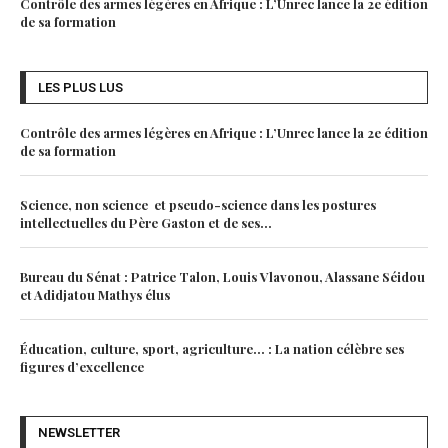
Contrôle des armes légères en Afrique : L’Unrec lance la 2e édition
de sa formation
LES PLUS LUS
Contrôle des armes légères en Afrique : L’Unrec lance la 2e édition
de sa formation
Science, non science et pseudo-science dans les postures
intellectuelles du Père Gaston et de ses...
Bureau du Sénat : Patrice Talon, Louis Vlavonou, Alassane Séidou
et Adidjatou Mathys élus
Éducation, culture, sport, agriculture… : La nation célèbre ses
figures d’excellence
NEWSLETTER