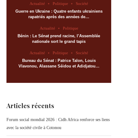
Actualité
Politique
Société
Guerre en Ukraine : Quatre enfants ukrainiens
rapatriés après des années de…
Actualité
Politique
Bénin : Le Sénat prend racine, l’Assemblée
nationale sort le grand tapis
Actualité
Politique
Société
Bureau du Sénat : Patrice Talon, Louis
Vlavonou, Alassane Séidou et Adidjatou…
Articles récents
Forum social mondial 2026 : Cidh Africa renforce ses liens
avec la société civile à Cotonou