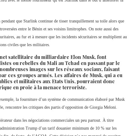
cord avec le même fournisseur qu’est Starlink dans le but d’améliorer la
 pendant que Starlink continue de tisser tranquillement sa toile alors que
roversées entre le Bénin et ses voisins limitrophes. On note aussi des
ritaires, au fur et à mesure que les incidents sécuritaires se multiplient au
ons civiles que les militaires.
rnet satellitaire du milliardaire Elon Musk, font
stes ou rebelles du Mali au Tchad en passant par le
 nombreuses images sur les réseaux sociaux, faisant
 par ces groupes armés. Les affaires de Musk, qui a eu
blics et militaires aux Etats Unis, pourraient donc
rique en proie à la menace terroriste.
ar exemple, la fourniture d’un système de communication élaboré par Musk
e, rencontre les critiques des partis d’opposition de Giorgia Meloni.
lérateur dans les négociations commerciales un peu partout. À titre
r l’administration Trump d’un tarif douanier minimum de 10 % sur les