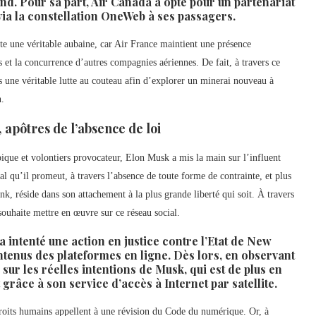
d. Pour sa part, Air Canada a opté pour un partenariat
via la constellation OneWeb à ses passagers.
nte une véritable aubaine, car Air France maintient une présence
es et la concurrence d’autres compagnies aériennes. De fait, à travers ce
ns une véritable lutte au couteau afin d’explorer un minerai nouveau à
n.
, apôtres de l’absence de loi
ypique et volontiers provocateur, Elon Musk a mis la main sur l’influent
l qu’il promeut, à travers l’absence de toute forme de contrainte, et plus
ink, réside dans son attachement à la plus grande liberté qui soit. À travers
souhaite mettre en œuvre sur ce réseau social.
 a intenté une action en justice contre l’Etat de New
ontenus des plateformes en ligne. Dès lors, en observant
sur les réelles intentions de Musk, qui est de plus en
grâce à son service d’accès à Internet par satellite.
roits humains appellent à une révision du Code du numérique. Or, à