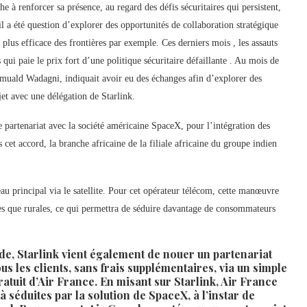
à renforcer sa présence, au regard des défis sécuritaires qui persistent,
l a été question d’explorer des opportunités de collaboration stratégique
plus efficace des frontières par exemple. Ces derniers mois , les assauts
 qui paie le prix fort d’une politique sécuritaire défaillante . Au mois de
omuald Wadagni, indiquait avoir eu des échanges afin d’explorer des
jet avec une délégation de Starlink.
e partenariat avec la société américaine SpaceX, pour l’intégration des
rs cet accord, la branche africaine de la filiale africaine du groupe indien
seau principal via le satellite. Pour cet opérateur télécom, cette manœuvre
nes que rurales, ce qui permettra de séduire davantage de consommateurs
tude, Starlink vient également de nouer un partenariat
us les clients, sans frais supplémentaires, via un simple
atuit d’Air France. En misant sur Starlink, Air France
 séduites par la solution de SpaceX, à l’instar de