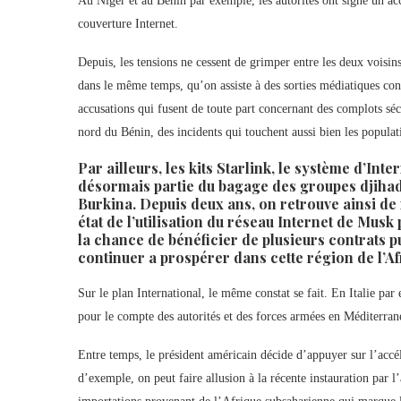
Au Niger et au Bénin par exemple, les autorités ont signé un ac
couverture Internet.
Depuis, les tensions ne cessent de grimper entre les deux voisins
dans le même temps, qu’on assiste à des sorties médiatiques cont
accusations qui fusent de toute part concernant des complots sécu
nord du Bénin, des incidents qui touchent aussi bien les populati
Par ailleurs, les kits Starlink, le système d’Inte
désormais partie du bagage des groupes djihadi
Burkina. Depuis deux ans, on retrouve ainsi de
état de l’utilisation du réseau Internet de Musk
la chance de bénéficier de plusieurs contrats pu
continuer a prospérer dans cette région de l’Af
Sur le plan International, le même constat se fait. En Italie p
pour le compte des autorités et des forces armées en Méditerrané
Entre temps, le président américain décide d’appuyer sur l’accé
d’exemple, on peut faire allusion à la récente instauration pa