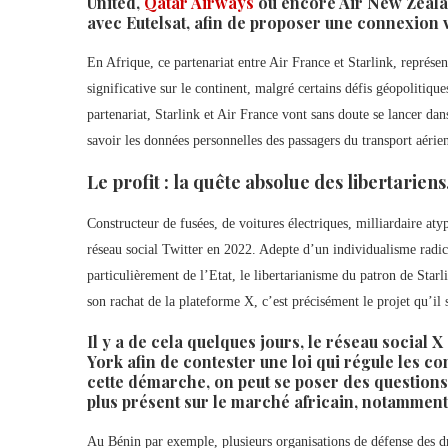
United,
Qatar Airways
ou encore Air New Zealan
avec Eutelsat, afin de proposer une connexion 
En Afrique, ce partenariat entre Air France et Starlink, représe
significative sur le continent, malgré certains défis géopolitiqu
partenariat, Starlink et Air France vont sans doute se lancer da
savoir les données personnelles des passagers du transport aérie
Le profit : la quête absolue des libertariens
Constructeur de fusées, de voitures électriques, milliardaire at
réseau social Twitter en 2022. Adepte d’un individualisme radica
particulièrement de l’Etat, le libertarianisme du patron de Starl
son rachat de la plateforme X, c’est précisément le projet qu’il 
Il y a de cela quelques jours, le réseau social X
York afin de contester une loi qui régule les c
cette démarche, on peut se poser des questions 
plus présent sur le marché africain, notamment 
Au Bénin par exemple, plusieurs organisations de défense des d