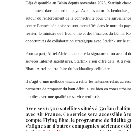
Déjà disponible au Bénin depuis novembre 2023, Starlink cherche 
notamment dans le nord du pays. Avec les autorités béninoises, i
autour du renforcement de la connectivité pour une surveillance 
contre l’armée béninoise se sont intensifiés dans le nord du pays
février, le ministre de l’Économie et des Finances du Bénin, R
opportunités de collaboration stratégique avec Starlink sur le su
Pour sa part, Airtel Africa a annoncé la signature d’un accord d
services Internet satellitaires, Starlink à son offre data. À trave
Bharti Airtel pourra faire du backhauling cellulaire.
Il s’agit d’une méthode visant à relier les antennes-relais au ré
permettra de proposer du haut débit, aussi bien en zones urbai
mobiles avec une qualité de service renforcée.
Avec ses 6 700 satellites situés à 550 km d’alti
avec Air France. Ce service sera accessible à to
compte Flying Blue, le programme de fidélité gr
s’aligne sur d’autres compagnies aériennes déjà