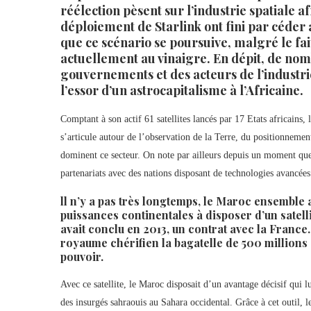
réélection pèsent sur l’industrie spatiale af
déploiement de Starlink ont fini par céder 
que ce scénario se poursuive, malgré le fa
actuellement au vinaigre. En dépit, de nomb
gouvernements et des acteurs de l’industrie
l’essor d’un astrocapitalisme à l’Africaine.
Comptant à son actif 61 satellites lancés par 17 Etats africains,
s’articule autour de l’observation de la Terre, du positionnemen
dominent ce secteur. On note par ailleurs depuis un moment que 
partenariats avec des nations disposant de technologies avancées
ll n’y a pas très longtemps, le Maroc ensemble av
puissances continentales à disposer d’un satell
avait conclu en 2013, un contrat avec la France.
royaume chérifien la bagatelle de 500 millions
pouvoir.
Avec ce satellite, le Maroc disposait d’un avantage décisif qui l
des insurgés sahraouis au Sahara occidental. Grâce à cet outil, 