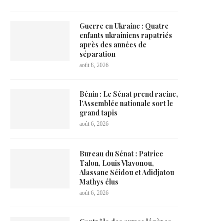
Guerre en Ukraine : Quatre
enfants ukrainiens rapatriés
après des années de
séparation
août 8, 2026
Bénin : Le Sénat prend racine,
l’Assemblée nationale sort le
grand tapis
août 6, 2026
Bureau du Sénat : Patrice
Talon, Louis Vlavonou,
Alassane Séidou et Adidjatou
Mathys élus
août 6, 2026