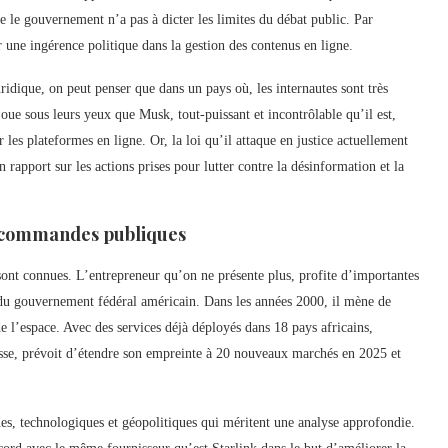
ue le gouvernement n’a pas à dicter les limites du débat public. Par
r une ingérence politique dans la gestion des contenus en ligne.
uridique, on peut penser que dans un pays où, les internautes sont très
joue sous leurs yeux que Musk, tout-puissant et incontrôlable qu’il est,
 les plateformes en ligne. Or, la loi qu’il attaque en justice actuellement
apport sur les actions prises pour lutter contre la désinformation et la
de commandes publiques
sont connues. L’entrepreneur qu’on ne présente plus, profite d’importantes
 du gouvernement fédéral américain. Dans les années 2000, il mène de
de l’espace. Avec des services déjà déployés dans 18 pays africains,
 basse, prévoit d’étendre son empreinte à 20 nouveaux marchés en 2025 et
s, technologiques et géopolitiques qui méritent une analyse approfondie.