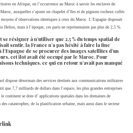
ritoires en Afrique, en l’occurrence au Maroc à savoir les enclaves de
u Maroc, auxquelles s’ajoute un chapelet d’îles et de pignons rocheux collés
es moyens d’observations identiques à ceux du Maroc. L’Espagne disposait
ais Helios, mais à l’époque, ces parts ne représentaient pas plus de 2,5 %.
se résigner à n’utiliser que 2,5 % du temps spatial de
isait sentir, la France n’a pas hésité à faire la fine
à l’Espagne de se procurer des images satellites d’un
urs, cet îlot avait été occupé par le Maroc. Pour
raisons techniques, ce qui en retour n’avait pas manqué
gnol dispose désormais des services destinés aux communications militaires
t que 7,7 milliards de dollars dans l’espace, les plus grandes entreprises
le continent se dote d’ applications spatiales dans les domaines de
n des catastrophes, de la planification urbaine, mais aussi dans le secteur
rlink