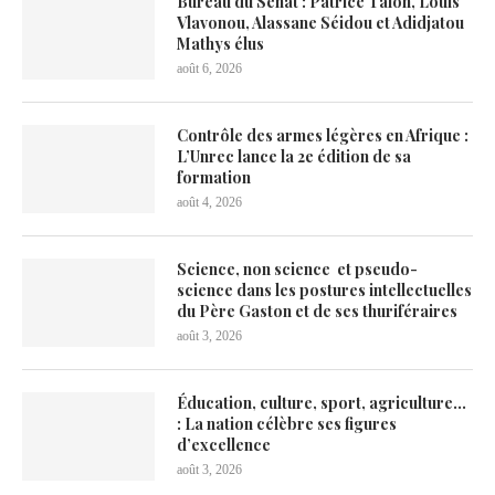
Bureau du Sénat : Patrice Talon, Louis
Vlavonou, Alassane Séidou et Adidjatou
Mathys élus
août 6, 2026
Contrôle des armes légères en Afrique :
L’Unrec lance la 2e édition de sa
formation
août 4, 2026
Science, non science et pseudo-
science dans les postures intellectuelles
du Père Gaston et de ses thuriféraires
août 3, 2026
Éducation, culture, sport, agriculture…
: La nation célèbre ses figures
d’excellence
août 3, 2026