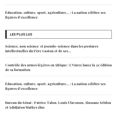
Éducation, culture, sport, agriculture… : La nation célèbre ses
figures d’excellence
LES PLUS LUS
Science, non science et pseudo-science dans les postures
intellectuelles du Père Gaston et de ses...
Contrôle des armes légères en Afrique : L’Unrec lance la 2e édition
de sa formation
Éducation, culture, sport, agriculture… : La nation célèbre ses
figures d’excellence
Bureau du Sénat : Patrice Talon, Louis Vlavonou, Alassane Séidou
et Adidjatou Mathys élus