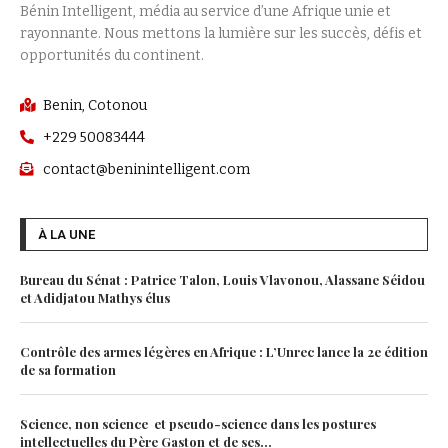
Bénin Intelligent, média au service d’une Afrique unie et
rayonnante. Nous mettons la lumière sur les succès, défis et
opportunités du continent.
Benin, Cotonou
+229 50083444
contact@beninintelligent.com
À LA UNE
Bureau du Sénat : Patrice Talon, Louis Vlavonou, Alassane Séidou
et Adidjatou Mathys élus
Contrôle des armes légères en Afrique : L’Unrec lance la 2e édition
de sa formation
Science, non science et pseudo-science dans les postures
intellectuelles du Père Gaston et de ses...