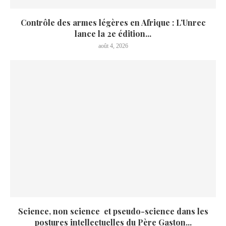
Contrôle des armes légères en Afrique : L’Unrec
lance la 2e édition...
août 4, 2026
Science, non science et pseudo-science dans les
postures intellectuelles du Père Gaston...