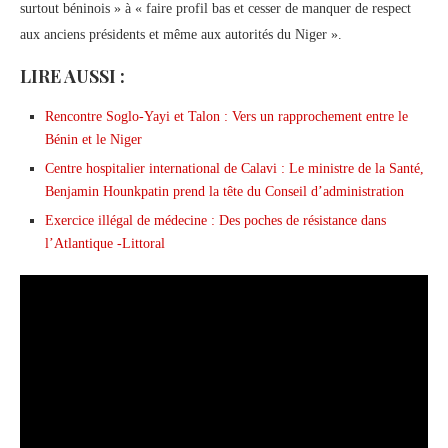
surtout béninois » à « faire profil bas et cesser de manquer de respect
aux anciens présidents et même aux autorités du Niger ».
LIRE AUSSI :
Rencontre Soglo-Yayi et Talon : Vers un rapprochement entre le
Bénin et le Niger
Centre hospitalier international de Calavi : Le ministre de la Santé,
Benjamin Hounkpatin prend la tête du Conseil d’administration
Exercice illégal de médecine : Des poches de résistance dans
l’Atlantique -Littoral