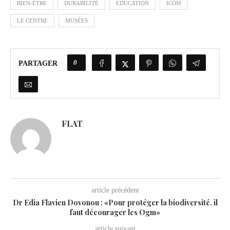
BIEN-ÊTRE
DURABILITÉ
EDUCATION
ICOM
LE CENTRE
MUSÉES
0
PARTAGER
FLAT
article précédent
Dr Edia Flavien Dovonou : «Pour protéger la biodiversité, il
faut décourager les Ogm»
article suivant