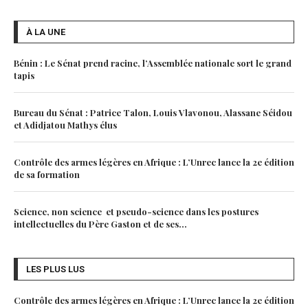
À LA UNE
Bénin : Le Sénat prend racine, l’Assemblée nationale sort le grand
tapis
Bureau du Sénat : Patrice Talon, Louis Vlavonou, Alassane Séidou
et Adidjatou Mathys élus
Contrôle des armes légères en Afrique : L’Unrec lance la 2e édition
de sa formation
Science, non science et pseudo-science dans les postures
intellectuelles du Père Gaston et de ses...
LES PLUS LUS
Contrôle des armes légères en Afrique : L’Unrec lance la 2e édition