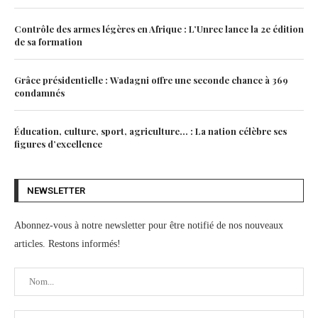
Contrôle des armes légères en Afrique : L’Unrec lance la 2e édition
de sa formation
Grâce présidentielle : Wadagni offre une seconde chance à 369
condamnés
Éducation, culture, sport, agriculture… : La nation célèbre ses
figures d’excellence
NEWSLETTER
Abonnez-vous à notre newsletter pour être notifié de nos nouveaux
articles. Restons informés!