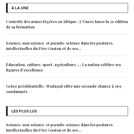
À LA UNE
Contrôle des armes légères en Afrique : L’Unrec lance la 2e édition
de sa formation
Science, non science et pseudo-science dans les postures
intellectuelles du Père Gaston et de ses...
Éducation, culture, sport, agriculture… : La nation célèbre ses
figures d’excellence
Grâce présidentielle : Wadagni offre une seconde chance à 369
condamnés
LES PLUS LUS
Science, non science et pseudo-science dans les postures
intellectuelles du Père Gaston et de ses...