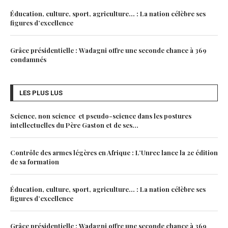
Éducation, culture, sport, agriculture… : La nation célèbre ses
figures d’excellence
Grâce présidentielle : Wadagni offre une seconde chance à 369
condamnés
LES PLUS LUS
Science, non science et pseudo-science dans les postures
intellectuelles du Père Gaston et de ses...
Contrôle des armes légères en Afrique : L’Unrec lance la 2e édition
de sa formation
Éducation, culture, sport, agriculture… : La nation célèbre ses
figures d’excellence
Grâce présidentielle : Wadagni offre une seconde chance à 369