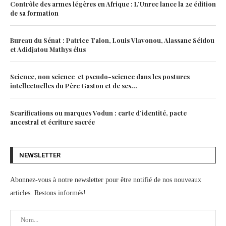
Contrôle des armes légères en Afrique : L’Unrec lance la 2e édition
de sa formation
Bureau du Sénat : Patrice Talon, Louis Vlavonou, Alassane Séidou
et Adidjatou Mathys élus
Science, non science et pseudo-science dans les postures
intellectuelles du Père Gaston et de ses...
Scarifications ou marques Vodun : carte d’identité, pacte
ancestral et écriture sacrée
NEWSLETTER
Abonnez-vous à notre newsletter pour être notifié de nos nouveaux
articles. Restons informés!