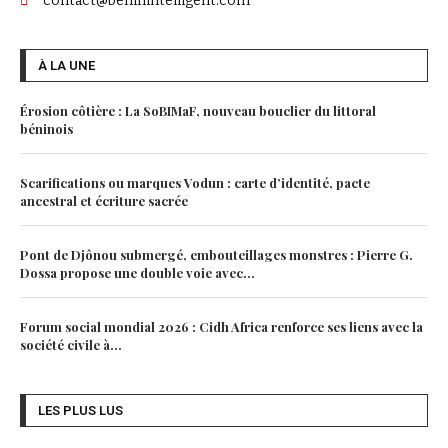
contact@beninintelligent.com
À LA UNE
Érosion côtière : La SoBIMaF, nouveau bouclier du littoral
béninois
Scarifications ou marques Vodun : carte d’identité, pacte
ancestral et écriture sacrée
Pont de Djônou submergé, embouteillages monstres : Pierre G.
Dossa propose une double voie avec...
Forum social mondial 2026 : Cidh Africa renforce ses liens avec la
société civile à...
LES PLUS LUS