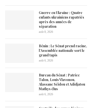
Guerre en Ukraine : Quatre
enfants ukrainiens rapatriés
après des années de
séparation
août 8, 2026
Bénin : Le Sénat prend racine,
l’Assemblée nationale sort le
grand tapis
août 6, 2026
Bureau du Sénat : Patrice
Talon, Louis Vlavonou,
Alassane Séidou et Adidjatou
Mathys élus
août 6, 2026