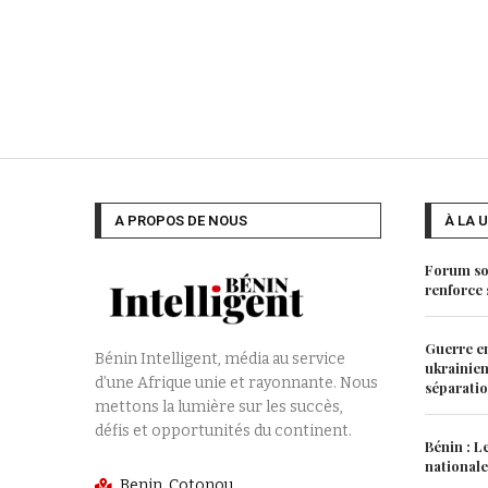
A PROPOS DE NOUS
À LA 
Forum soc
renforce s
Guerre en
Bénin Intelligent, média au service
ukrainien
d’une Afrique unie et rayonnante. Nous
séparati
mettons la lumière sur les succès,
défis et opportunités du continent.
Bénin : L
nationale
Benin, Cotonou