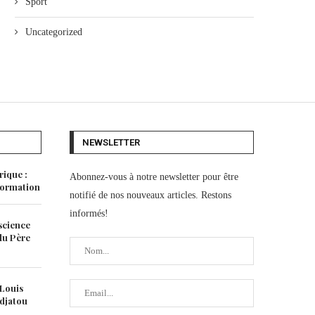
Sport
Uncategorized
NEWSLETTER
rique :
Abonnez-vous à notre newsletter pour être
 formation
notifié de nos nouveaux articles. Restons
informés!
science
 du Père
 Louis
idjatou