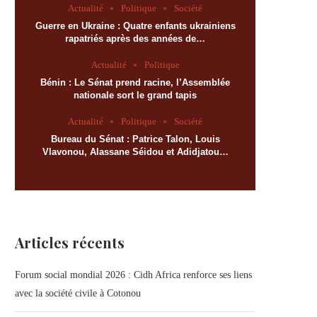
Actualité
Politique
Société
Guerre en Ukraine : Quatre enfants ukrainiens
rapatriés après des années de…
Actualité
Politique
Bénin : Le Sénat prend racine, l’Assemblée
nationale sort le grand tapis
Actualité
Politique
Société
Bureau du Sénat : Patrice Talon, Louis
Vlavonou, Alassane Séidou et Adidjatou…
Articles récents
Forum social mondial 2026 : Cidh Africa renforce ses liens
avec la société civile à Cotonou