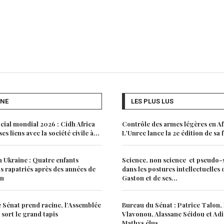
UNE
LES PLUS LUS
ial mondial 2026 : Cidh Africa
Contrôle des armes légères en Af
es liens avec la société civile à...
L’Unrec lance la 2e édition de sa
 Ukraine : Quatre enfants
Science, non science et pseudo-
s rapatriés après des années de
dans les postures intellectuelles
on
Gaston et de ses...
e Sénat prend racine, l’Assemblée
Bureau du Sénat : Patrice Talon,
 sort le grand tapis
Vlavonou, Alassane Séidou et Ad
Mathys élus