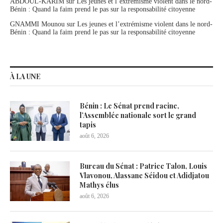
ABDOUL-KARIM
sur
Les jeunes et l’extrémisme violent dans le nord-
Bénin : Quand la faim prend le pas sur la responsabilité citoyenne
GNAMMI Mounou
sur
Les jeunes et l’extrémisme violent dans le nord-
Bénin : Quand la faim prend le pas sur la responsabilité citoyenne
À LA UNE
Bénin : Le Sénat prend racine,
l’Assemblée nationale sort le grand
tapis
août 6, 2026
Bureau du Sénat : Patrice Talon, Louis
Vlavonou, Alassane Séidou et Adidjatou
Mathys élus
août 6, 2026