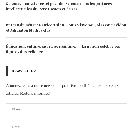
Science, non science et pseudo-science dans les postures
intellectuelles du Père Gaston et de ses...
Bureau du Sénat : Patrice Talon, Louis Vlavonou, Alassane Séidou
et Adidjatou Mathys élus
Éducation, culture, sport, agriculture… : La nation célèbre ses
figures d’excellence
NEWSLETTER
Abonnez-vous à notre newsletter pour être notifié de nos nouveaux
articles. Restons informés!