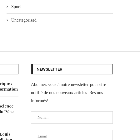
Sport
Uncategorized
NEWSLETTER
rique :
Abonnez-vous à notre newsletter pour être
 formation
notifié de nos nouveaux articles. Restons
informés!
science
 du Père
 Louis
idjatou