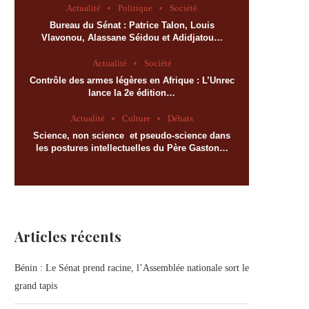
Actualité
Politique
Société
Bureau du Sénat : Patrice Talon, Louis
Vlavonou, Alassane Séidou et Adidjatou…
Actualité
Société
Contrôle des armes légères en Afrique : L’Unrec
lance la 2e édition…
Actualité
Culture
Débats
Science, non science et pseudo-science dans
les postures intellectuelles du Père Gaston…
Articles récents
Bénin : Le Sénat prend racine, l’Assemblée nationale sort le
grand tapis