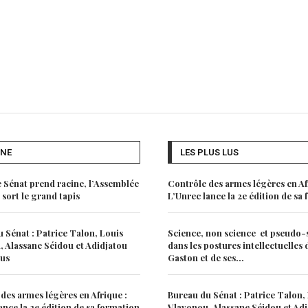
UNE
LES PLUS LUS
e Sénat prend racine, l’Assemblée
Contrôle des armes légères en Af
 sort le grand tapis
L’Unrec lance la 2e édition de sa
 Sénat : Patrice Talon, Louis
Science, non science et pseudo-
 Alassane Séidou et Adidjatou
dans les postures intellectuelles
lus
Gaston et de ses...
des armes légères en Afrique :
Bureau du Sénat : Patrice Talon,
ance la 2e édition de sa formation
Vlavonou, Alassane Séidou et Ad