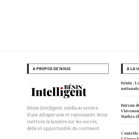
A PROPOS DE NOUS
À LA 
Bénin : L
nationale
Bureau du
Bénin Intelligent, média au service
Vlavonou,
d’une Afrique unie et rayonnante. Nous
Mathys é
mettons la lumière sur les succès,
défis et opportunités du continent.
Contrôle 
L’Unrec l