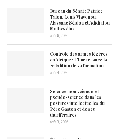
Bureau du Sénat : Patrice
Talon, Louis Vlavonou,
Alassane Séidou et Adidjatou
Mathys élus
août 6, 2026
Contrôle des armes légères
en Afrique : L’Unrec lance la
2e édition de sa formation
août 4, 2026
Science, non science et
pseudo-science dans les
postures intellectuelles du
Père Gaston et de ses
thuriféraires
août 3, 2026