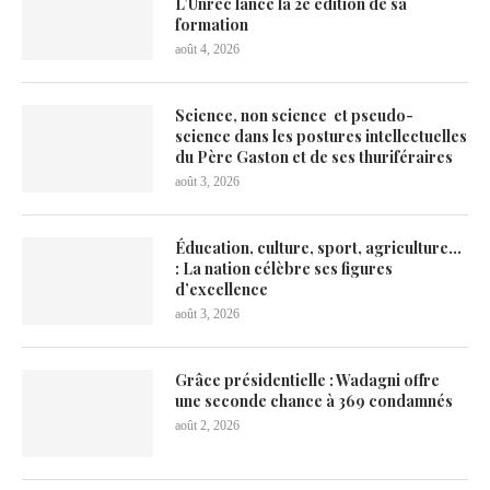
L’Unrec lance la 2e édition de sa
formation
août 4, 2026
Science, non science et pseudo-
science dans les postures intellectuelles
du Père Gaston et de ses thuriféraires
août 3, 2026
Éducation, culture, sport, agriculture…
: La nation célèbre ses figures
d’excellence
août 3, 2026
Grâce présidentielle : Wadagni offre
une seconde chance à 369 condamnés
août 2, 2026