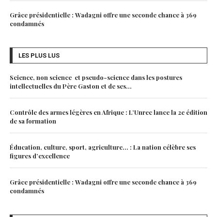
Grâce présidentielle : Wadagni offre une seconde chance à 369
condamnés
LES PLUS LUS
Science, non science et pseudo-science dans les postures
intellectuelles du Père Gaston et de ses...
Contrôle des armes légères en Afrique : L’Unrec lance la 2e édition
de sa formation
Éducation, culture, sport, agriculture… : La nation célèbre ses
figures d’excellence
Grâce présidentielle : Wadagni offre une seconde chance à 369
condamnés