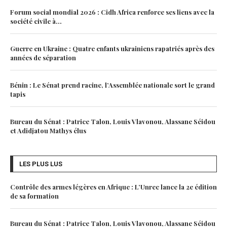
Forum social mondial 2026 : Cidh Africa renforce ses liens avec la
société civile à...
Guerre en Ukraine : Quatre enfants ukrainiens rapatriés après des
années de séparation
Bénin : Le Sénat prend racine, l’Assemblée nationale sort le grand
tapis
Bureau du Sénat : Patrice Talon, Louis Vlavonou, Alassane Séidou
et Adidjatou Mathys élus
LES PLUS LUS
Contrôle des armes légères en Afrique : L’Unrec lance la 2e édition
de sa formation
Bureau du Sénat : Patrice Talon, Louis Vlavonou, Alassane Séidou