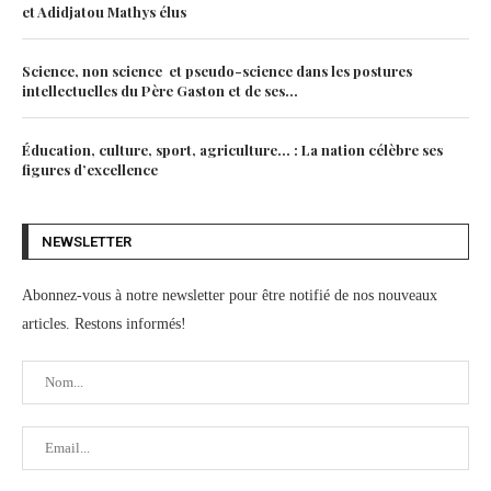
et Adidjatou Mathys élus
Science, non science et pseudo-science dans les postures
intellectuelles du Père Gaston et de ses...
Éducation, culture, sport, agriculture… : La nation célèbre ses
figures d’excellence
NEWSLETTER
Abonnez-vous à notre newsletter pour être notifié de nos nouveaux
articles. Restons informés!