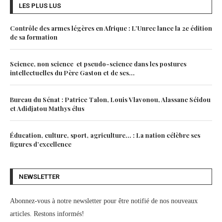
LES PLUS LUS
Contrôle des armes légères en Afrique : L’Unrec lance la 2e édition
de sa formation
Science, non science et pseudo-science dans les postures
intellectuelles du Père Gaston et de ses...
Bureau du Sénat : Patrice Talon, Louis Vlavonou, Alassane Séidou
et Adidjatou Mathys élus
Éducation, culture, sport, agriculture… : La nation célèbre ses
figures d’excellence
NEWSLETTER
Abonnez-vous à notre newsletter pour être notifié de nos nouveaux
articles. Restons informés!