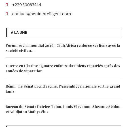
+229 50083444
contact@beninintelligent.com
À LA UNE
Forum social mondial 2026 : Cidh Africa renforce ses liens avec la
société civile à...
Guerre en Ukraine : Quatre enfants ukrainiens rapatriés après des
années de séparation
Bénin : Le Sénat prend racine, l’Assemblée nationale sort le grand
tapis
Bureau du Sénat : Patrice Talon, Louis Vlavonou, Alassane Séidou
et Adidjatou Mathys élus