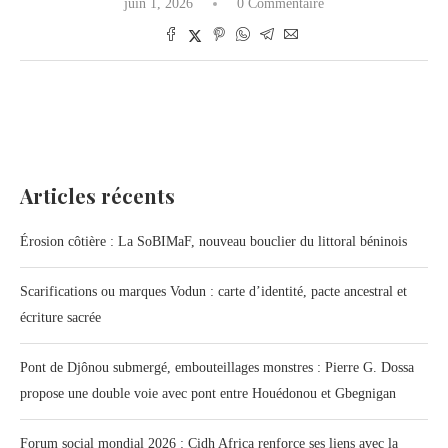
juin 1, 2026
0 Commentaire
Articles récents
Érosion côtière : La SoBIMaF, nouveau bouclier du littoral béninois
Scarifications ou marques Vodun : carte d’identité, pacte ancestral et
écriture sacrée
Pont de Djônou submergé, embouteillages monstres : Pierre G. Dossa
propose une double voie avec pont entre Houédonou et Gbegnigan
Forum social mondial 2026 : Cidh Africa renforce ses liens avec la