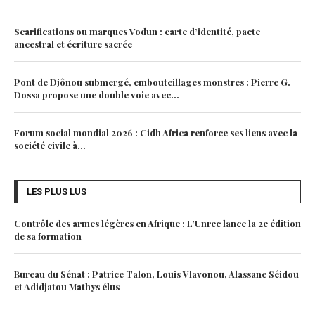
Scarifications ou marques Vodun : carte d’identité, pacte
ancestral et écriture sacrée
Pont de Djônou submergé, embouteillages monstres : Pierre G.
Dossa propose une double voie avec...
Forum social mondial 2026 : Cidh Africa renforce ses liens avec la
société civile à...
LES PLUS LUS
Contrôle des armes légères en Afrique : L’Unrec lance la 2e édition
de sa formation
Bureau du Sénat : Patrice Talon, Louis Vlavonou, Alassane Séidou
et Adidjatou Mathys élus