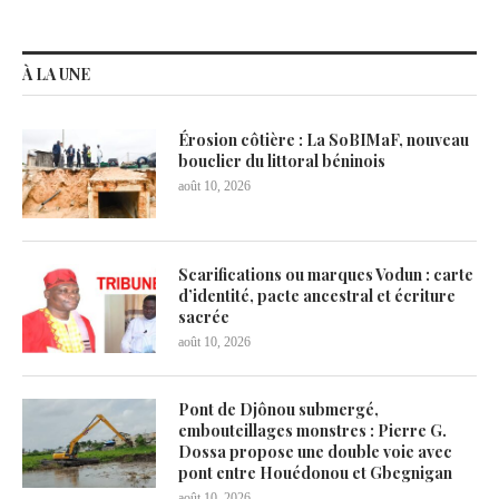
À LA UNE
Érosion côtière : La SoBIMaF, nouveau
bouclier du littoral béninois
août 10, 2026
Scarifications ou marques Vodun : carte
d’identité, pacte ancestral et écriture
sacrée
août 10, 2026
Pont de Djônou submergé,
embouteillages monstres : Pierre G.
Dossa propose une double voie avec
pont entre Houédonou et Gbegnigan
août 10, 2026