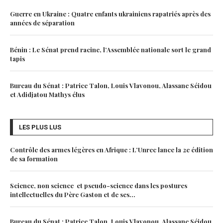
Guerre en Ukraine : Quatre enfants ukrainiens rapatriés après des
années de séparation
Bénin : Le Sénat prend racine, l’Assemblée nationale sort le grand
tapis
Bureau du Sénat : Patrice Talon, Louis Vlavonou, Alassane Séidou
et Adidjatou Mathys élus
LES PLUS LUS
Contrôle des armes légères en Afrique : L’Unrec lance la 2e édition
de sa formation
Science, non science et pseudo-science dans les postures
intellectuelles du Père Gaston et de ses...
Bureau du Sénat : Patrice Talon, Louis Vlavonou, Alassane Séidou