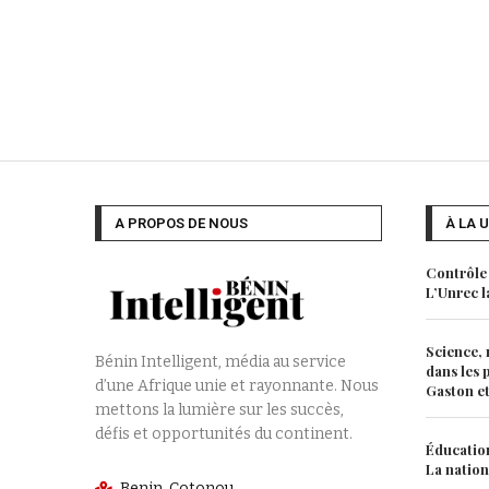
A PROPOS DE NOUS
À LA 
Contrôle 
L’Unrec l
Science, 
Bénin Intelligent, média au service
dans les 
d’une Afrique unie et rayonnante. Nous
Gaston et 
mettons la lumière sur les succès,
défis et opportunités du continent.
Éducation
La nation
Benin, Cotonou