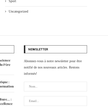
Sport
Uncategorized
NEWSLETTER
science
Abonnez-vous à notre newsletter pour être
 du Père
notifié de nos nouveaux articles. Restons
informés!
rique :
 formation
lture… :
xcellence