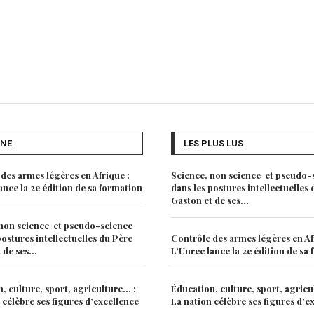
UNE
LES PLUS LUS
des armes légères en Afrique :
Science, non science et pseudo-
ance la 2e édition de sa formation
dans les postures intellectuelles
Gaston et de ses...
non science et pseudo-science
postures intellectuelles du Père
Contrôle des armes légères en Af
de ses...
L’Unrec lance la 2e édition de sa
, culture, sport, agriculture… :
Éducation, culture, sport, agricu
 célèbre ses figures d’excellence
La nation célèbre ses figures d’e