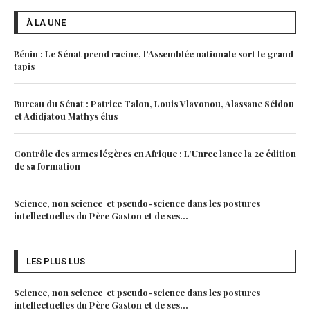
À LA UNE
Bénin : Le Sénat prend racine, l’Assemblée nationale sort le grand
tapis
Bureau du Sénat : Patrice Talon, Louis Vlavonou, Alassane Séidou
et Adidjatou Mathys élus
Contrôle des armes légères en Afrique : L’Unrec lance la 2e édition
de sa formation
Science, non science et pseudo-science dans les postures
intellectuelles du Père Gaston et de ses...
LES PLUS LUS
Science, non science et pseudo-science dans les postures
intellectuelles du Père Gaston et de ses...