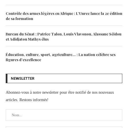
Contrôle des armes légères en Afrique : L’Unrec lance la 2e édition
de sa formation
Bureau du Sénat : Patrice Talon, Louis Vlavonou, Alassane Séidou
et Adidjatou Mathys élus
Éducation, culture, sport, agriculture… : La nation célèbre ses
figures d’excellence
NEWSLETTER
Abonnez-vous à notre newsletter pour être notifié de nos nouveaux
articles. Restons informés!