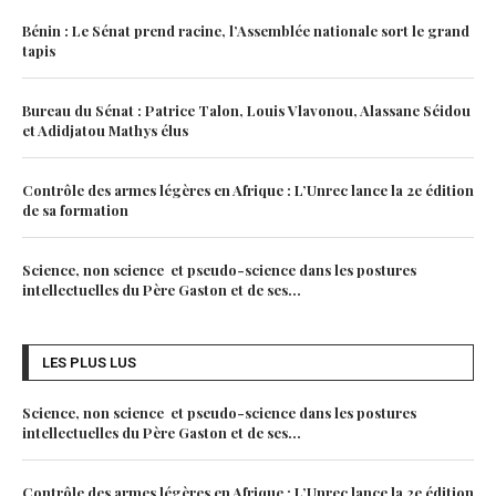
Bénin : Le Sénat prend racine, l’Assemblée nationale sort le grand
tapis
Bureau du Sénat : Patrice Talon, Louis Vlavonou, Alassane Séidou
et Adidjatou Mathys élus
Contrôle des armes légères en Afrique : L’Unrec lance la 2e édition
de sa formation
Science, non science et pseudo-science dans les postures
intellectuelles du Père Gaston et de ses...
LES PLUS LUS
Science, non science et pseudo-science dans les postures
intellectuelles du Père Gaston et de ses...
Contrôle des armes légères en Afrique : L’Unrec lance la 2e édition